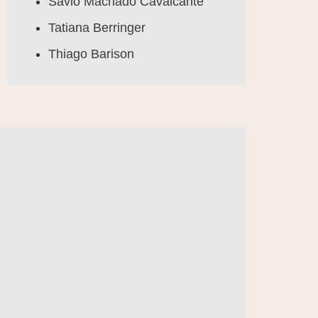
Sávio Machado Cavalcante
Tatiana Berringer
Thiago Barison