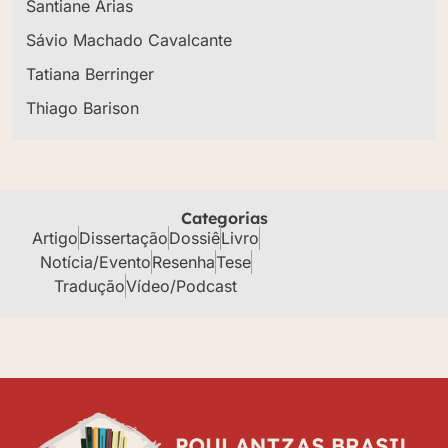
Santiane Arias
Sávio Machado Cavalcante
Tatiana Berringer
Thiago Barison
Categorias
Artigo
Dissertação
Dossiê
Livro
Notícia/Evento
Resenha
Tese
Tradução
Vídeo/Podcast