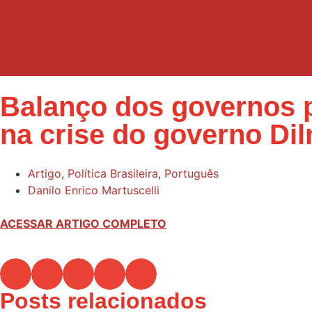
Balanço dos governos p
na crise do governo Di
Artigo
,
Política Brasileira
,
Português
Danilo Enrico Martuscelli
ACESSAR ARTIGO COMPLETO
Posts relacionados