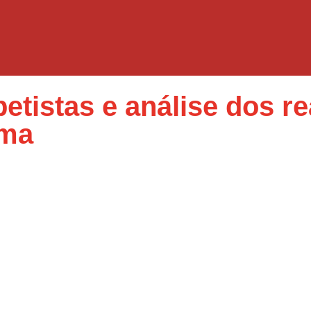
etistas e análise dos r
lma